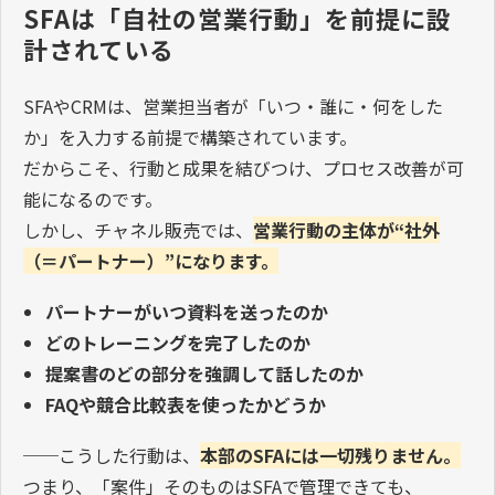
SFAは「自社の営業行動」を前提に設
計されている
SFA
や
CRM
は、営業担当者が「いつ・誰に・何をした
か」を入力する前提で構築されています。
だからこそ、行動と成果を結びつけ、プロセス改善が可
能になるのです。
しかし、チャネル販売では、
営業行動の主体が
“
社外
（＝パートナー）
”
になります。
パートナーがいつ資料を送ったのか
どのトレーニングを完了したのか
提案書のどの部分を強調して話したのか
FAQ
や競合比較表を使ったかどうか
──
こうした行動は、
本部の
SFA
には一切残りません。
つまり、「案件」そのものは
SFA
で管理できても、