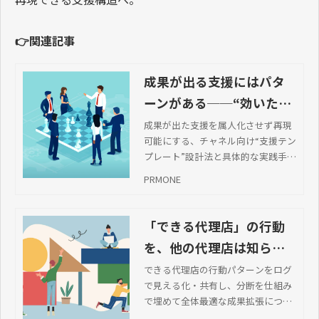
👉関連記事
成果が出る支援にはパタ
ーンがある──“効いた施
策”を再現するテンプレー
成果が出た支援を属人化させず再現
可能にする、チャネル向け“支援テン
ト設計法
プレート”設計法と具体的な実践手順
を解説します。
PRMONE
「できる代理店」の行動
を、他の代理店は知らな
い──その分断、仕組み
できる代理店の行動パターンをログ
で見える化・共有し、分断を仕組み
で埋められます
で埋めて全体最適な成果拡張につな
げるチャネル戦略を解説します。