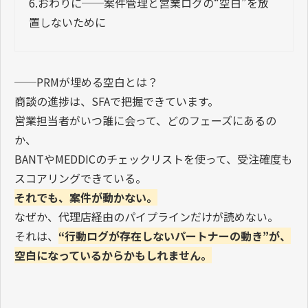
6.
おわりに──案件管理と営業ログの“空白”を放
置しないために
──PRM
が埋める空白とは？
商談の進捗は、
SFA
で把握できています。
営業担当者がいつ誰に会って、どのフェーズにあるの
か、
BANT
や
MEDDIC
のチェックリストを使って、受注確度も
スコアリングできている。
それでも、案件が動かない。
なぜか、代理店経由のパイプラインだけが読めない。
それは、
“
行動ログが存在しないパートナーの動き
”
が、
空白になっているからかもしれません。