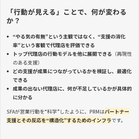
「行動が見える」ことで、何が変わる
か？
“
やる気の有無
”
という主観ではなく、
“
支援の消化
率
”
という客観で代理店を評価できる
トップ代理店の行動モデルを他に展開できる
（再現性
のある支援）
どの支援が成果につながっているかを検証し、最適化
できる
成果の出ない代理店に、何が不足しているかが具体的
に分かる
SFA
が営業行動を
“
科学
”
したように、
PRM
は
パートナー
支援とその反応を
“
構造化
”
するためのインフラ
です。