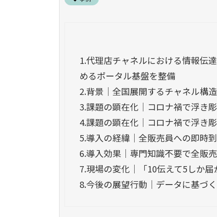
1.
代理店チャネルにおける情報伝達
めるポータル基盤を整備
2.
背景｜全国展開するチャネル構
3.
課題の顕在化｜コロナ禍で浮き彫
4.
課題の顕在化｜コロナ禍で浮き彫
5.
導入の経緯｜全販売員への即時到
6.
導入効果｜専門知識不要で全販売
7.
現場の変化｜「10伝えて5しか
8.
今後の展望行動｜データに基づ