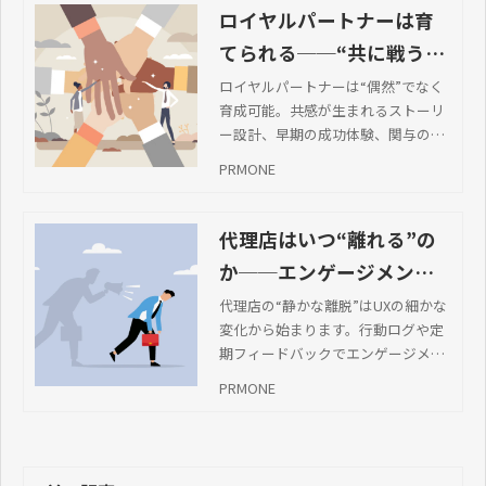
ロイヤルパートナーは育
てられる──“共に戦う関
係”をつくるエンゲージメ
ロイヤルパートナーは“偶然”でなく
育成可能。共感が生まれるストーリ
ント設計
ー設計、早期の成功体験、関与の可
視化、共創機会を仕組み化し「共に
PRMONE
戦う関係」を築きます。
代理店はいつ“離れる”の
か──エンゲージメント
が切れる瞬間を可視化す
代理店の“静かな離脱”はUXの細かな
変化から始まります。行動ログや定
るUX設計の視点
期フィードバックでエンゲージメン
トの兆候を可視化し、早期対策に役
PRMONE
立てましょう。