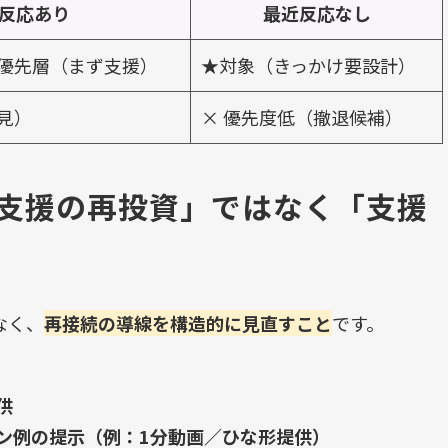
反応あり
最近反応なし
優先層（まず支援）
★対象（きっかけ要設計）
見）
× 優先度低（撤退候補）
支援の再投資」ではなく「支援
なく、
再接続の導線を構造的に見直すこと
です。
供
ョン例の提示（例：1分動画／ひな形提供）